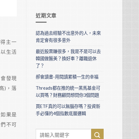
近期文章
認為過去經驗不出意外的人，未來
肯定會有很多意外
得主一
粹以生活
最近股票賺很多，我是不是可以去
韓國做醫美？換好車？離職退休
了？
郝會讀書-用閱讀累積一生的幸福
，會發現
高)，落
Threads都在推的統一黑馬基金可
以買嗎？財務顧問想問你3個問題
買ETF真的可以無腦存嗎？投資新
手必懂的4個指數底層邏輯
其如果是
我們不可