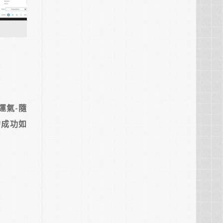
運氣-隨
的成功如