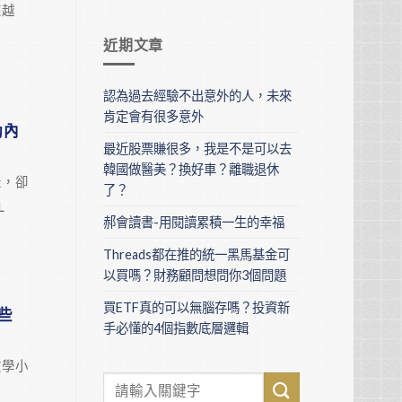
來越
近期文章
認為過去經驗不出意外的人，未來
肯定會有很多意外
動內
最近股票賺很多，我是不是可以去
韓國做醫美？換好車？離職退休
產，卻
了？
L
郝會讀書-用閱讀累積一生的幸福
Threads都在推的統一黑馬基金可
以買嗎？財務顧問想問你3個問題
買ETF真的可以無腦存嗎？投資新
些
手必懂的4個指數底層邏輯
文學小