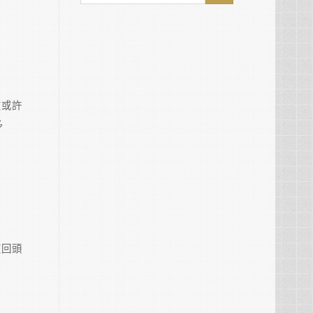
友或許
多
慣回頭