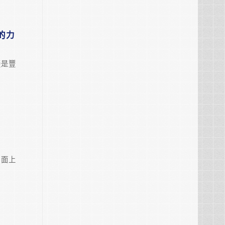
的力
疑是豐
層面上