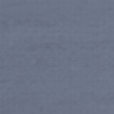
頂尖財務顧問的48堂財商素養
課：收支X保險X投資，人生4階