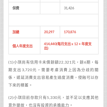
保費
31,426
加總
20,297
170,876
414,440(
每月支出 x 12 + 年度支
個人年度支出
出)
(1)小琪尚有信用卡未償餘額22,321元，餘6期，每
期支出3,720元，需要考慮消費上因為分歧的關
係，遞延消費支出容易產生過度消費，侵蝕可以存
下來的積蓄。
(2)小琪目前存款只有5,330元，並不足以支應其他
意外變故，也沒有投資的承擔能力。