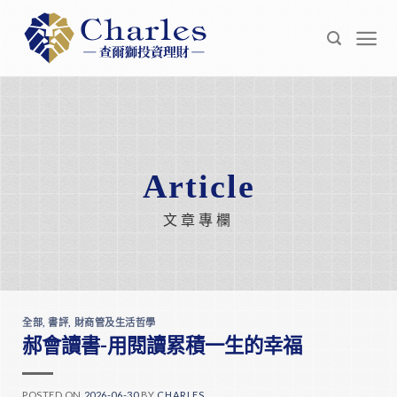
Skip
to
content
Article
文章專欄
全部
,
書評
,
財商管及生活哲學
郝會讀書-用閱讀累積一生的幸福
POSTED ON
2026-06-30
BY
CHARLES