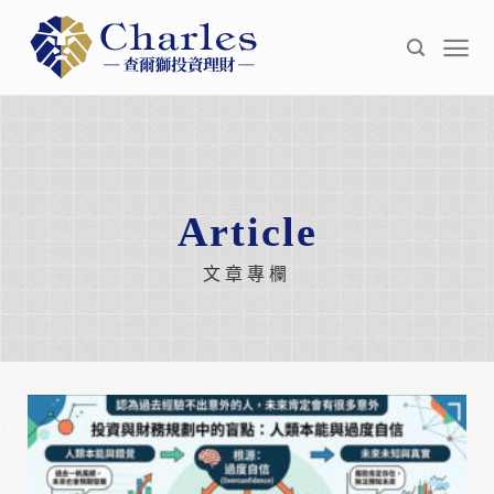
Skip
to
content
Article
文章專欄