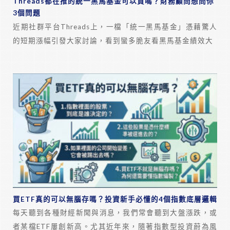
Threads都在推的統一黑馬基金可以買嗎？財務顧問想問你
3個問題
近期社群平台Threads上，一檔「統一黑馬基金」憑藉驚人
的短期漲幅引發大家討論，看到蠻多脆友看黑馬基金績效大
買ETF真的可以無腦存嗎？投資新手必懂的4個指數底層邏輯
每天聽到各種財經新聞與消息，我們常會聽到大盤漲跌，或
者某檔ETF屢創新高。尤其近年來，隨著指數型投資蔚為風