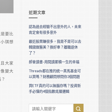
近期文章
認為過去經驗不出意外的人，未來
肯定會有很多意外
還是要比
，小琪想
最近股票賺很多，我是不是可以去
韓國做醫美？換好車？離職退休
了？
郝會讀書-用閱讀累積一生的幸福
而且大家
好像變大
Threads都在推的統一黑馬基金可
以買嗎？財務顧問想問你3個問題
嗎？
買ETF真的可以無腦存嗎？投資新
手必懂的4個指數底層邏輯