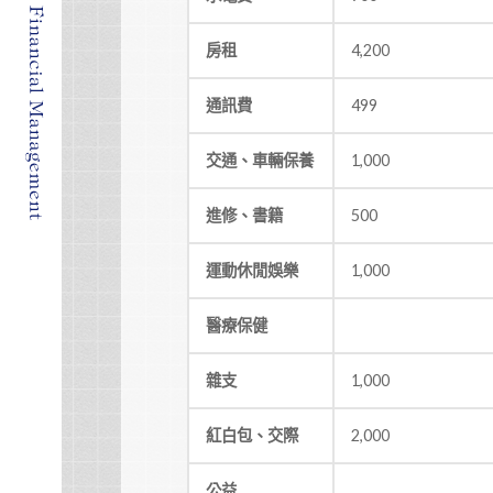
房租
4,200
通訊費
499
交通、車輛保養
1,000
進修、書籍
500
運動休閒娛樂
1,000
醫療保健
雜支
1,000
紅白包、交際
2,000
公益