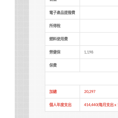
電子產品提撥費
所得稅
燃料使用費
勞健保
1,198
保費
加總
20,297
個人年度支出
414,440(
每月支出 x 