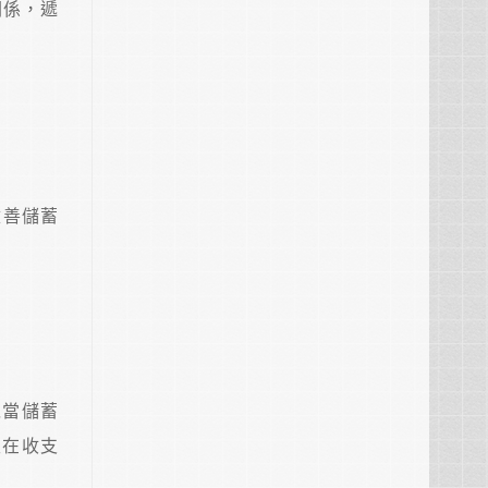
關係，遞
改善儲蓄
以當儲蓄
至在收支