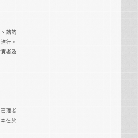
e）、諮詢
作進行。
當責者及
助管理者
根本在於