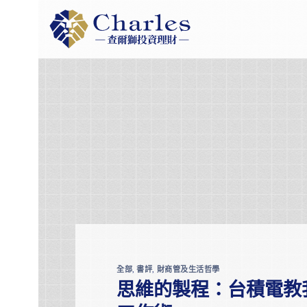
Skip
to
content
全部
,
書評
,
財商管及生活哲學
思維的製程：台積電教