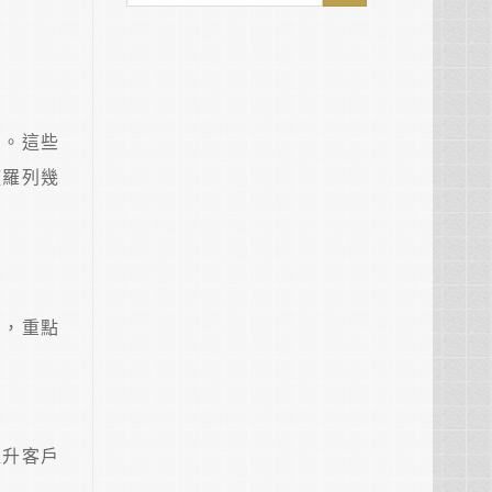
法。這些
僅羅列幾
法，重點
提升客戶