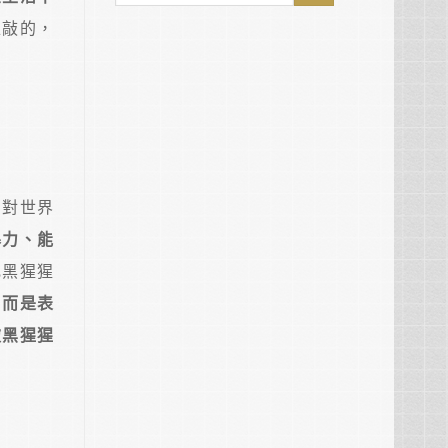
推敲的，
到對世界
暴力、能
比黑猩猩
，而是表
被黑猩猩