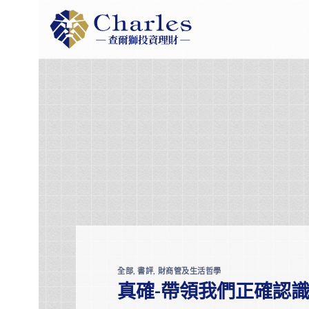
Skip
to
content
全部
,
書評
,
財商管及生活哲學
真確-帶領我們正確認