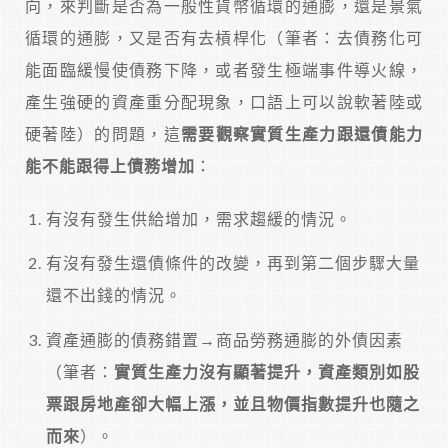
向，來判斷是否為一般性貨幣循環的通膨，還是景氣
循環的通膨，又是否有去槓桿化（筆者：去債務化可
能面臨緩慢使債務下降，或者發生極端事件導火線，
產生強硬的資產重分配現象，口語上可以說軟著陸或
硬著陸）的問題，這
需要觀察實質生產力跟還債能力
能不能跟得上債務增加
：
有沒有發生供給增加，需求趨緩的情況。
有沒有發生還債條件的改變，再到第二個步驟大量
還不出錢的情況。
資產通膨的債務錯置→商品勞務通膨的外債因素
（筆者：
實質生產力沒有顯著提升，資產類別如股
票跟房地產卻大幅上漲，並且物價指數提升也隨之
而來
）。