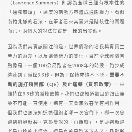
（Lawrence Summers）則認為全球已經有根本性的
「通膨麻煩」，過度的刺激方案造成通膨壓力。看似
南轅北轍的看法，在筆者看來其實只是階段性的問題
而已，兩個人的說法其實是一樣的出發點。
因為我們其實該關注的是，世界債務的增長與實質生
產力的落差，以及還債能力的變化。目前全球經濟有
點像是，一個100公尺跑者在2008年的時候，跑步成
績達到了巔峰9.9秒，但為了保持成績不下墜，
需要不
斷的施打類固醇（QE）及止痛藥（貨幣政策）
，來
維持在9.9秒的巔峰數據。我們也都知道類固醇跟止痛
藥不可能一直使用，總有一天會無效甚至有副作用，
但我們也無法知道這個跑者哪一次會倒下，哪一次會
跑到肌腱斷裂。克魯曼說的「再觀察」，是要判斷跑
者是中途的小傷痛，還是真的是跑不下去了；桑默斯