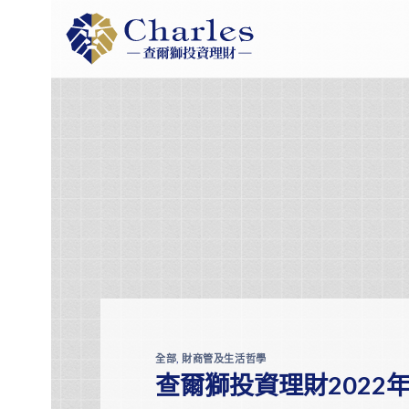
Skip
to
content
全部
,
財商管及生活哲學
查爾獅投資理財2022