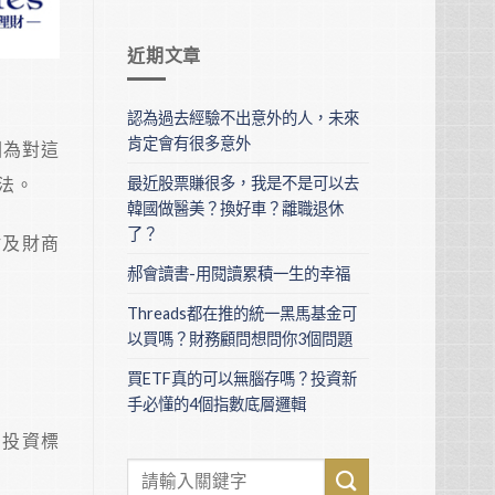
近期文章
認為過去經驗不出意外的人，未來
肯定會有很多意外
因為對這
法。
最近股票賺很多，我是不是可以去
韓國做醫美？換好車？離職退休
了？
財及財商
郝會讀書-用閱讀累積一生的幸福
Threads都在推的統一黑馬基金可
以買嗎？財務顧問想問你3個問題
買ETF真的可以無腦存嗎？投資新
手必懂的4個指數底層邏輯
個投資標