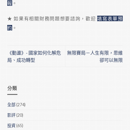
報
。
★ 如果有相關財務問題想要諮詢，歡迎
填寫表單預
約
。
《動盪》- 國家如何化解危
無限賽局－人生有限，思維
局、成功轉型
卻可以無限
分類
全部
(274)
影評
(20)
投資
(65)