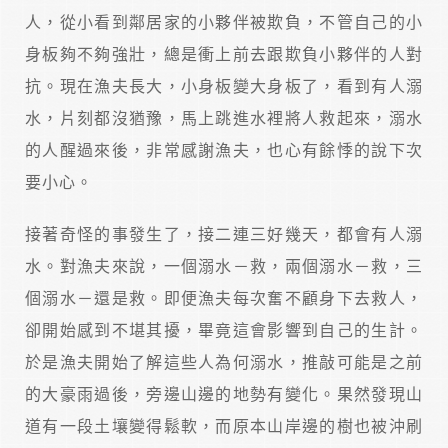
人，從小看到鄰居家的小夥伴被欺負，不管自己的小
身板夠不夠強壯，總是衝上前去跟欺負小夥伴的人對
抗。現在漁夫長大，小身板變大身板了，看到有人溺
水，片刻都沒猶豫，馬上跳進水裡將人救起來，溺水
的人醒過來後，非常感謝漁夫，也心有餘悸的說下次
要小心。
接著奇怪的事發生了，接二連三好幾天，都會有人溺
水。對漁夫來說，一個溺水－救，兩個溺水－救，三
個溺水－還是救。即便漁夫每次奮不顧身下去救人，
卻開始感到不堪其擾，畢竟這會影響到自己的生計。
於是漁夫開始了解這些人為何溺水，推敲可能是之前
的大豪雨過後，旁邊山邊的地勢有變化。果然發現山
道有一段土壤變得鬆軟，而原本山岸邊的樹也被沖刷