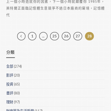
上一個小時造就你的因素，下一個小時就顛覆你 1985年，
英特爾正面臨記憶體生意競爭不過日本廠商的窘境，記憶體
代
1
...
25
26
27
28
分類
全部
(274)
影評
(20)
投資
(65)
書評
(80)
理財
(97)
財商管及生活哲學
(117)