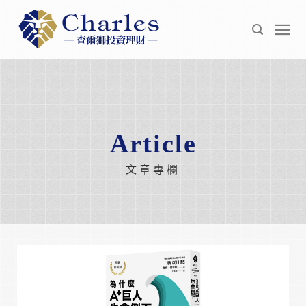
Skip
to
content
Article
文章專欄