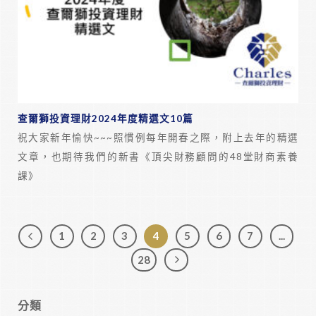
查爾獅投資理財2024年度精選文10篇
祝大家新年愉快~~~照慣例每年開春之際，附上去年的精選
文章，也期待我們的新書《頂尖財務顧問的48堂財商素養
課》
1
2
3
4
5
6
7
...
28
分類