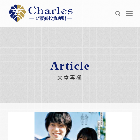
Skip
to
content
Article
文章專欄