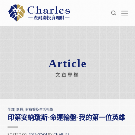
Skip
to
content
Article
文章專欄
全部
,
影評
,
財商管及生活哲學
印第安納瓊斯-命運輪盤-我的第一位英雄
POSTED ON
2023-07-04
BY
CHARLES