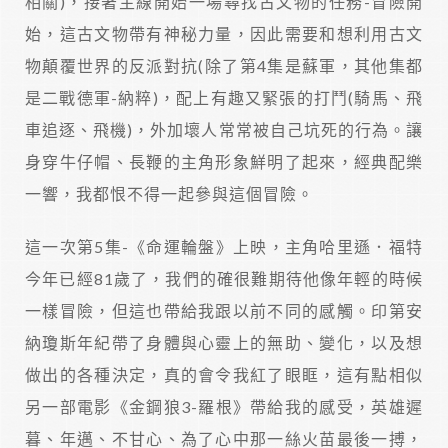
相關)，接著主線開始一場尋找古文物的任務-冒險開
始，這古文物帶有神秘力量，因此需要和想利用古文
物顛覆世界的反派對抗(除了第4集是蘇軍，其他集都
是二戰德軍-納粹)，配上有趣又緊張的打鬥(騎馬、飛
車追逐、飛機)，外加壞人常常被自己坑死的行為。讓
身穿牛仔帽、長鞭的主角形象鮮明了起來，經典配樂
一響，我都恨不得一起參與這個冒險。
這一次第5集-《命運輪盤》上映，主角哈里遜．福特
今年已經81歲了，我們的確很難期待他像年輕的時候
一樣冒險，但這也帶給我跟以前不同的感觸。印第安
納瓊斯年紀帶了身體與心靈上的無助、變化，以及想
做出的各種決定，真的會令我紅了眼眶，這有點相似
另一部電影《金鋼狼3-羅根》帶給我的感受，英雄遲
暮、年邁、不甘心、為了心中那一絲火苗最後一搏，