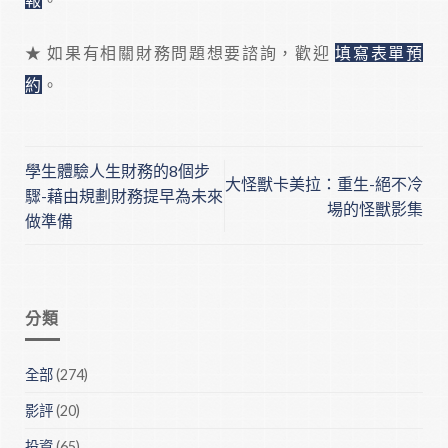
★ 如果有相關財務問題想要諮詢，歡迎
填寫表單預
約
。
學生體驗人生財務的8個步
大怪獸卡美拉：重生-絕不冷
驟-藉由規劃財務提早為未來
場的怪獸影集
做準備
分類
全部
(274)
影評
(20)
投資
(65)