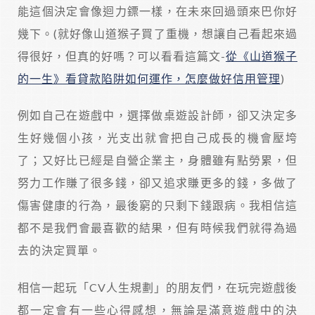
能這個決定會像迴力鏢一樣，在未來回過頭來巴你好
幾下。(就好像山道猴子買了重機，想讓自己看起來過
得很好，但真的好嗎？可以看看這篇文-
從《山道猴子
的一生》看貸款陷阱如何運作，怎麼做好信用管理
)
例如自己在遊戲中，選擇做桌遊設計師，卻又決定多
生好幾個小孩，光支出就會把自己成長的機會壓垮
了；又好比已經是自營企業主，身體雖有點勞累，但
努力工作賺了很多錢，卻又追求賺更多的錢，多做了
傷害健康的行為，最後窮的只剩下錢跟病。我相信這
都不是我們會最喜歡的結果，但有時候我們就得為過
去的決定買單。
相信一起玩「CV人生規劃」的朋友們，在玩完遊戲後
都一定會有一些心得感想，無論是滿意遊戲中的決