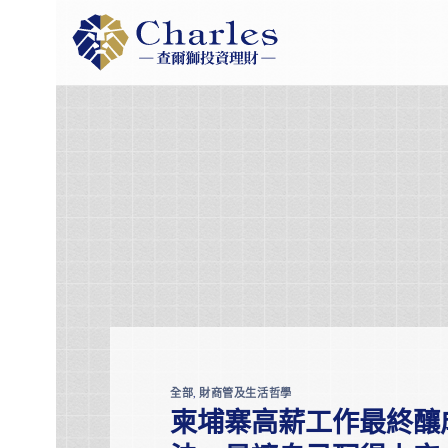
Skip
to
content
全部
,
財商管及生活哲學
柬埔寨高薪工作最終釀