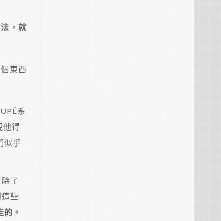
方法，就
這個東西
UPÉ系
現他得
們似乎
，除了
到這些
走的。