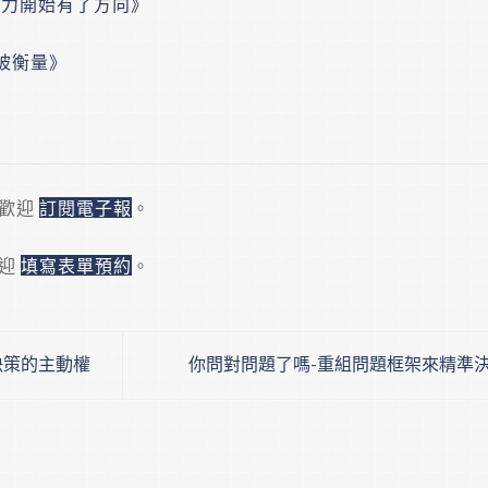
努力開始有了方向》
被衡量》
，歡迎
訂閱電子報
。
歡迎
填寫表單預約
。
決策的主動權
你問對問題了嗎-重組問題框架來精準