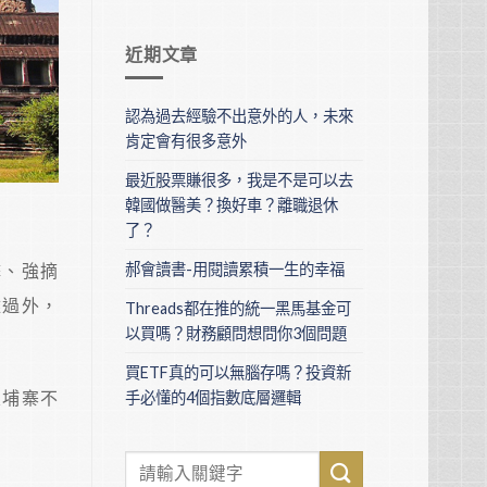
近期文章
認為過去經驗不出意外的人，未來
肯定會有很多意外
最近股票賺很多，我是不是可以去
韓國做醫美？換好車？離職退休
了？
郝會讀書-用閱讀累積一生的幸福
擊、強摘
難過外，
Threads都在推的統一黑馬基金可
以買嗎？財務顧問想問你3個問題
買ETF真的可以無腦存嗎？投資新
柬埔寨不
手必懂的4個指數底層邏輯