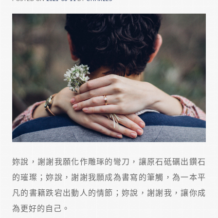
妳說，謝謝我願化作雕琢的彎刀，讓原石砥礪出鑽石
的璀璨；妳說，謝謝我願成為書寫的筆觸，為一本平
凡的書籍跌宕出動人的情節；妳說，謝謝我，讓你成
為更好的自己。