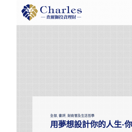
Skip
to
content
全部
,
書評
,
財商管及生活哲學
用夢想設計你的人生-