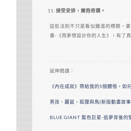
接受安排，擁抱奇蹟。
這些法則不只是看似雞湯的標題，書
書-《用夢想設計你的人生》，有了
延伸閱讀：
《內在成就》帶給我的5個體悟，如
男孩、鼴鼠、狐狸與馬(新版動畫故事
BLUE GIANT 藍色巨星-追夢背後的