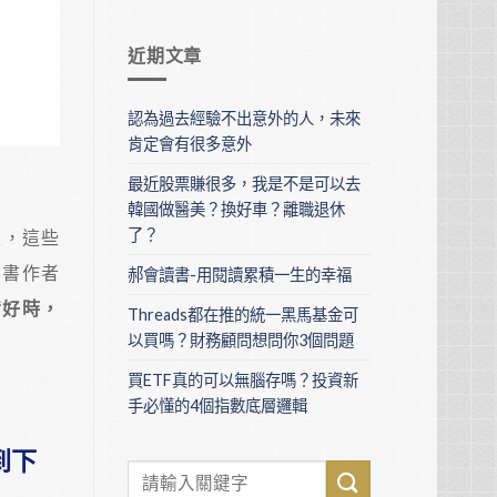
近期文章
認為過去經驗不出意外的人，未來
肯定會有很多意外
最近股票賺很多，我是不是可以去
韓國做醫美？換好車？離職退休
了？
生，這些
本書作者
郝會讀書-用閱讀累積一生的幸福
備好時，
Threads都在推的統一黑馬基金可
以買嗎？財務顧問想問你3個問題
買ETF真的可以無腦存嗎？投資新
手必懂的4個指數底層邏輯
到下