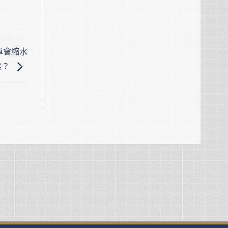
保單會縮水
挑？