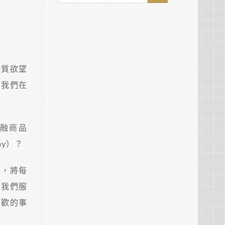
物質欲望
了我們在
融商品
y）？
圖，將每
為我們服
喜歡的事