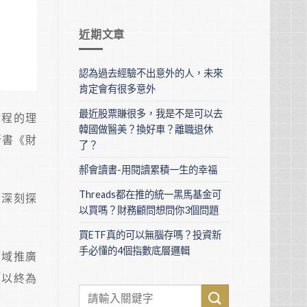
近期文章
認為過去經驗不出意外的人，未來
肯定會有很多意外
最近股票賺很多，我是不是可以去
啟程的理
韓國做醫美？換好車？離職退休
新書《財
了？
郝會讀書-用閱讀累積一生的幸福
Threads都在推的統一黑馬基金可
，深刻探
以買嗎？財務顧問想問你3個問題
買ETF真的可以無腦存嗎？投資新
手必懂的4個指數底層邏輯
領域推廣
「以終為