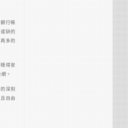
了銀行帳
可或缺的
麼再多的
、睡得安
全網。
學的深刻
足且自由