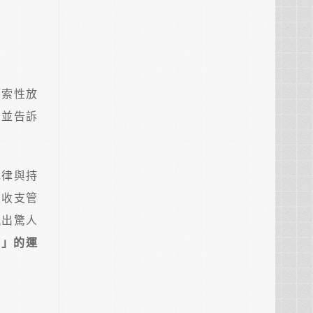
而索性放
，並告訴
紀律與持
的收支管
現出驚人
富」的運