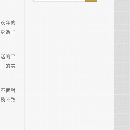
享晚年的
。身為子
。
生活的平
孝」的美
得不面對
財務不致