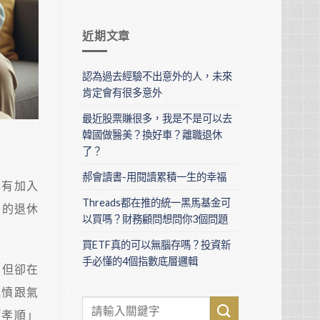
近期文章
認為過去經驗不出意外的人，未來
肯定會有很多意外
最近股票賺很多，我是不是可以去
韓國做醫美？換好車？離職退休
了？
郝會讀書-用閱讀累積一生的幸福
己有加入
Threads都在推的統一黑馬基金可
裕的退休
以買嗎？財務顧問想問你3個問題
買ETF真的可以無腦存嗎？投資新
手必懂的4個指數底層邏輯
」但卻在
氣憤跟氣
「孝順」