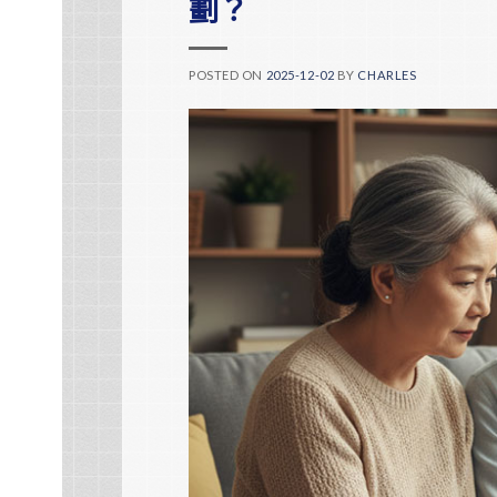
劃？
POSTED ON
2025-12-02
BY
CHARLES