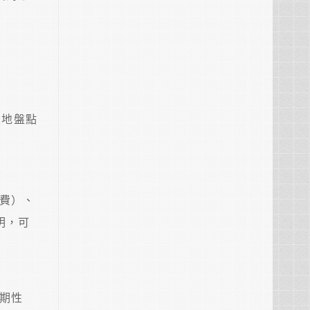
性地盤點
費）、
明，可
期性