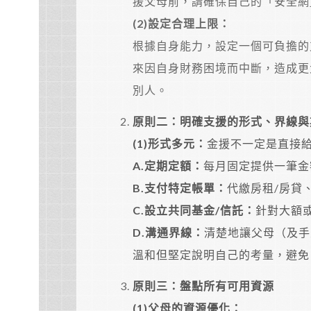
援父母前，請確保自己的「安全網
(2)
設定合理上限：
根據自身能力，設定一個可負擔的
來因自身財務困境而中斷，造成更
別人。
原則二：明確支援的形式、界線與
(1)
形式多元：
金援不一定是直接
A.
定期定額：
每月固定提供一筆金
B.
支付特定帳單：
代繳房租/房貸
C.
設立共同基金/信託：
針對大額
D.
溝通界線：
清楚地讓父母（及手
溫和但堅定說明自己的考量，避免
原則三：盤點所有可用資源
(1)
父母的資源優化：