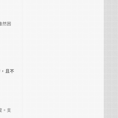
雖然困
的，且不
度。支