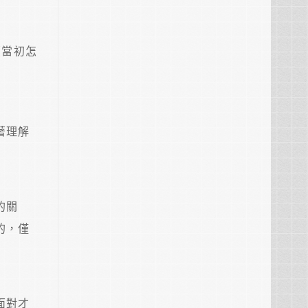
（當初怎
著理解
的關
的，僅
面對才