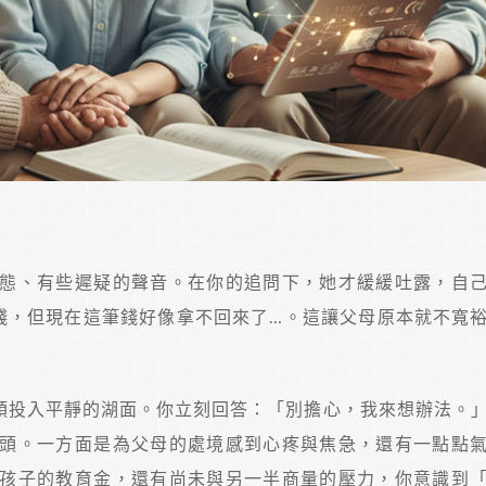
態、有些遲疑的聲音。在你的追問下，她才緩緩吐露，自
筆錢，但現在這筆錢好像拿不回來了…。這讓父母原本就不寬
頭投入平靜的湖面。你立刻回答：「別擔心，我來想辦法。
頭。一方面是為父母的處境感到心疼與焦急，還有一點點
孩子的教育金，還有尚未與另一半商量的壓力，你意識到