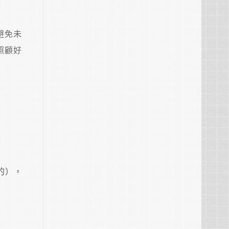
避免未
照顧好
的），