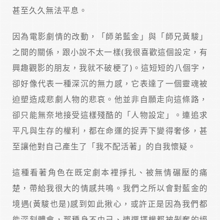
甚至久久無法平息。
因為電影劇情的改動，「師弟藍金」與「師兄黃駿」
之間的關係，跟小說不太一樣(我很喜歡這個設定，有
興趣觀影的朋友，我就不破梗了)。這短短的八個字，
卻好像代表一種深沉的無力感，它表達了一個靈魂被
迫塑造成悲劇人物的悲哀。他並非自願走向這條路，
卻只能無奈地接受這樣殘酷的「人物設定」。連追求
平凡與生存的權利，都在命運的捉弄下變得奢侈，甚
至讓他對自己產生了「我不配活著」的自我懷疑。
這種看著角色在既定劇本裡掙扎、被無情碾壓的痛
楚，帶給我很大的情感共鳴。我們之所以會對藍金的
境遇(黃駿也是)感到如此揪心，或許正是因為我們都
能深刻體會，那種身不由己、連選擇權都被剝奪的絕