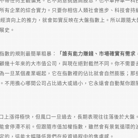
不帶任何主觀偏見。它不刻意挑選高股息，也不單押單一科
所有企業的綜合實力。只要你相信人類社會進步、科技會持
股經濟向上的推力，就會如實反映在大盤指數上。所以跟隨大
展史。
指數的規則最簡單粗暴：
「誰有能力賺錢、市場確實有需求
顧幾十年來的大市值公司，與現在絕對截然不同。你不需要
為一旦某個產業崛起，它在指數裡的佔比就會自然膨脹；那
。不用擔心哪間公司占比過大或過小，它永遠會自動幫你跟
風口上漲得極快，但風口一旦過去，長期表現往往落後於大盤
能會停滯不前。但跟隨市值加權指數，雖然會有景氣循環的
定的，這能大幅降低我們在投資過程中的焦慮感。