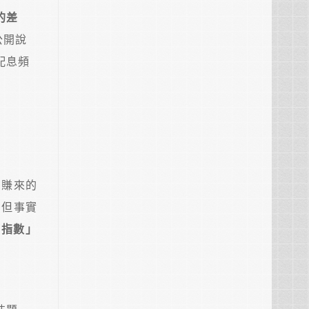
的差
公開說
配息頻
苦賺來的
。但事實
權指數」