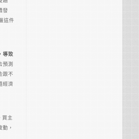
技題
續發
盤這件
，導致
去預測
些跟不
隨經濟
。買主
波動，