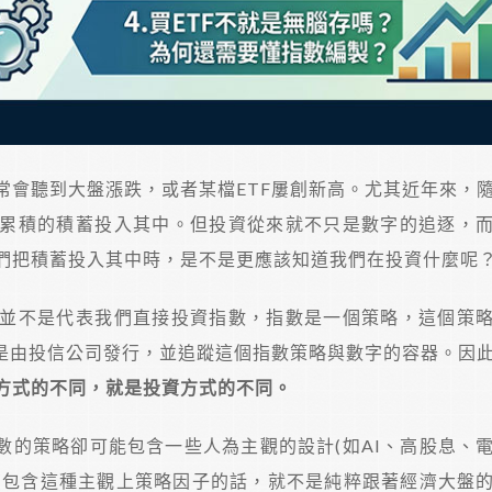
常會聽到大盤漲跌，或者某檔ETF屢創新高。尤其近年來，
累積的積蓄投入其中。但投資從來就不只是數字的追逐，
們把積蓄投入其中時，是不是更應該知道我們在投資什麼呢
並不是代表我們直接投資指數，指數是一個策略，這個策
則是由投信公司發行，並追蹤這個指數策略與數字的容器。因
方式的不同，就是投資方式的不同。
數的策略卻可能包含一些人為主觀的設計(如AI、高股息、
，有包含這種主觀上策略因子的話，就不是純粹跟著經濟大盤