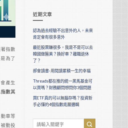
近期文章
認為過去經驗不出意外的人，未來
肯定會有很多意外
最近股票賺很多，我是不是可以去
隨著指數
韓國做醫美？換好車？離職退休
而是為了
了？
？
郝會讀書-用閱讀累積一生的幸福
Threads都在推的統一黑馬基金可
略會產生
以買嗎？財務顧問想問你3個問題
此
指數其
買ETF真的可以無腦存嗎？投資新
手必懂的4個指數底層邏輯
電動車等
的被動投