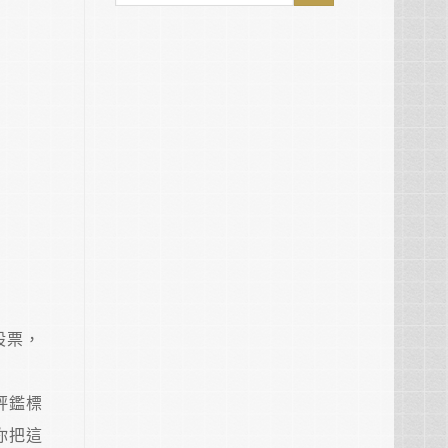
股票，
評鑑標
你把這