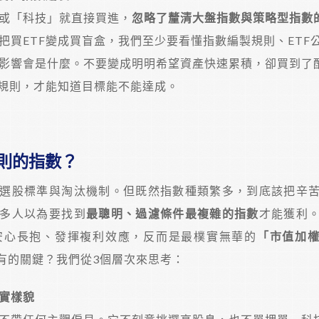
或「科技」就直接買進，
忽略了釐清大盤指數與策略型指數
把買ETF變成買盲盒，我們至少要看懂指數編製規則、ETF
影響會是什麼。不要變成明明希望資產快速累積，卻買到了
清規則，才能知道目標能不能達成。
規則的指數？
選股標準與淘汰機制。但既然指數種類繁多，到底該把辛
多人以為要找到
最聰明、過濾條件最複雜的指數
才能獲利
安心長抱、發揮複利效應，反而是最樸實無華的
「市值加
有的關鍵？我們從3個層次來思考：
實樣貌