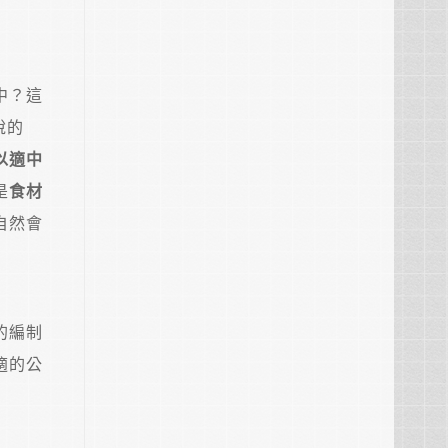
中？這
說的
以適中
是
食材
自然會
的編制
適的公