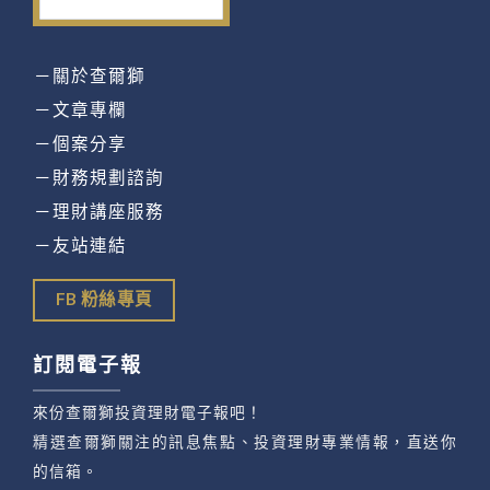
－關於查爾獅
－文章專欄
－個案分享
－財務規劃諮詢
－理財講座服務
－友站連結
FB 粉絲專頁
訂閱電子報
來份查爾獅投資理財電子報吧！
精選查爾獅關注的訊息焦點、投資理財專業情報，直送你
的信箱。