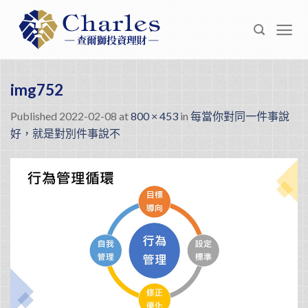
Skip
to
content
img752
Published
2022-02-08
at
800 × 453
in
每當你對同一件事說
好，就是對別件事說不