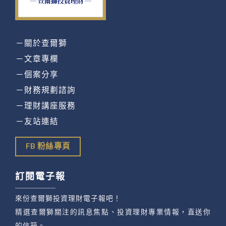
－關於查爾獅
－文章專欄
－個案分享
－財務規劃諮詢
－理財講座服務
－友站連結
FB 粉絲專頁
訂閱電子報
來份查爾獅投資理財電子報吧！
精選查爾獅關注的訊息焦點、投資理財專業情報，直送你
的信箱。