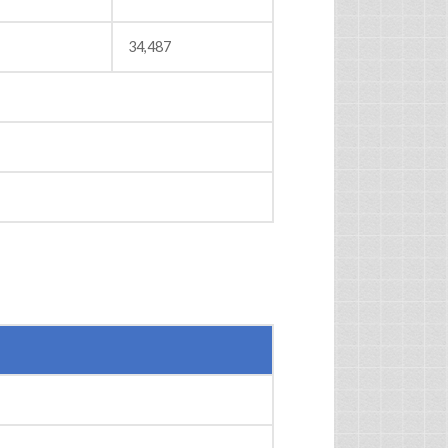
34,487