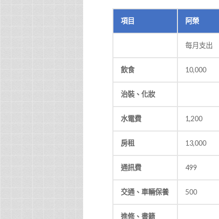
項目
阿榮
每月支出
飲食
10,000
治裝、化妝
水電費
1,200
房租
13,000
通訊費
499
交通、車輛保養
500
進修、書籍