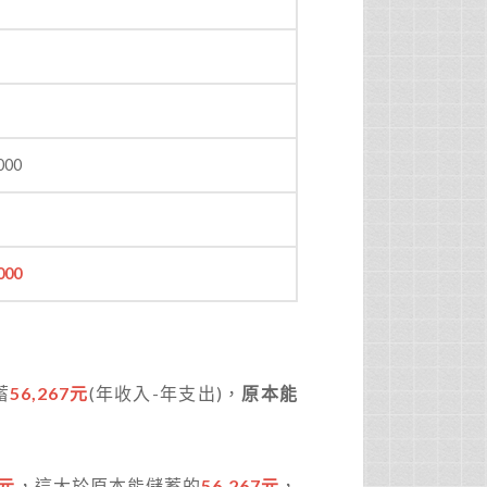
000
000
蓄
56,267元
(年收入-年支出)，
原本能
2元
，這大於原本能儲蓄的
56,267元
，