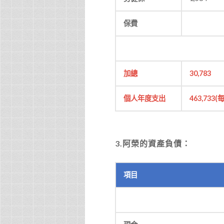
保費
加總
30,783
個人年度支出
463,733(
每
3.
阿榮的資產負債：
項目