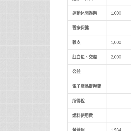
運動休閒娛樂
1,000
醫療保健
雜支
1,000
紅白包、交際
2,000
公益
電子產品提撥費
所得稅
燃料使用費
勞健保
1,584