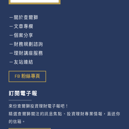
－關於查爾獅
－文章專欄
－個案分享
－財務規劃諮詢
－理財講座服務
－友站連結
FB 粉絲專頁
訂閱電子報
來份查爾獅投資理財電子報吧！
精選查爾獅關注的訊息焦點、投資理財專業情報，直送你
的信箱。