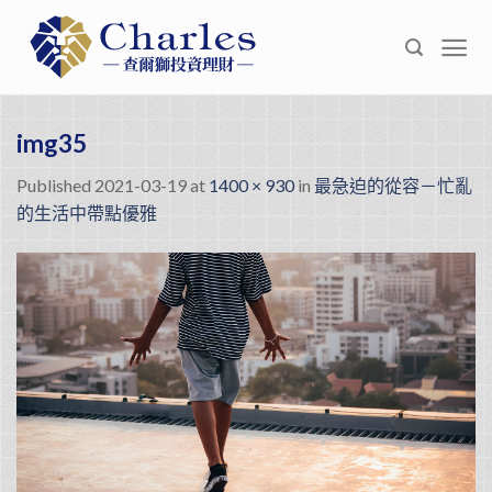
Skip
to
content
img35
Published
2021-03-19
at
1400 × 930
in
最急迫的從容－忙亂
的生活中帶點優雅