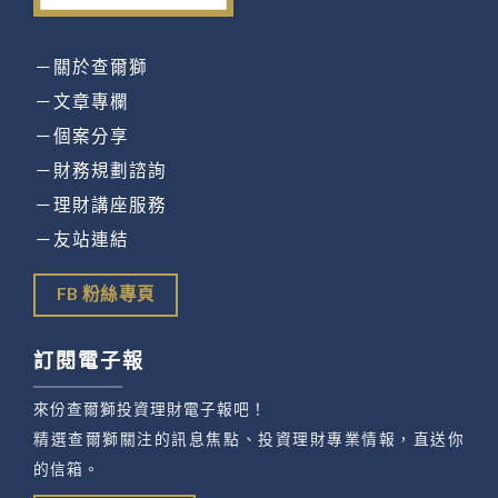
－關於查爾獅
－文章專欄
－個案分享
－財務規劃諮詢
－理財講座服務
－友站連結
FB 粉絲專頁
訂閱電子報
來份查爾獅投資理財電子報吧！
精選查爾獅關注的訊息焦點、投資理財專業情報，直送你
的信箱。