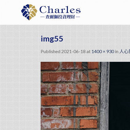
Skip
to
content
img55
Published
2021-06-18
at
1400 × 930
in
人心