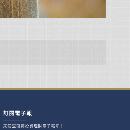
訂閱電子報
來份查爾獅投資理財電子報吧！