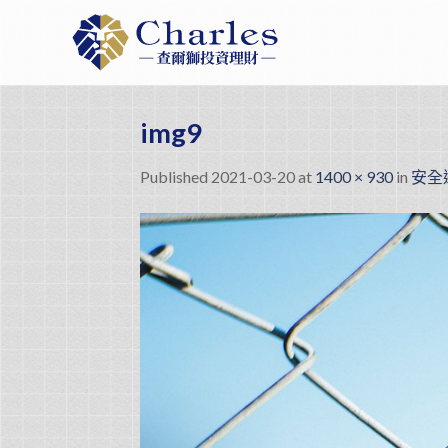
Skip
to
content
img9
Published
2021-03-20
at
1400 × 930
in
安全