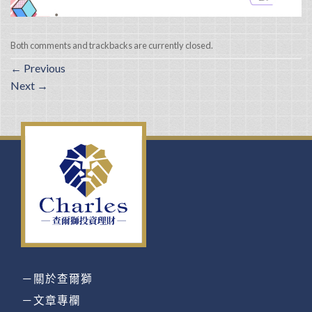
Both comments and trackbacks are currently closed.
←
Previous
Next
→
－關於查爾獅
－文章專欄