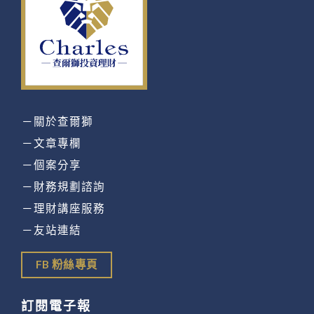
－關於查爾獅
－文章專欄
－個案分享
－財務規劃諮詢
－理財講座服務
－友站連結
FB 粉絲專頁
訂閱電子報