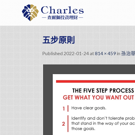
Skip
to
content
五步原則
Published
2022-01-24
at
814 × 459
in
孫治