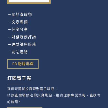
－關於查爾獅
－文章專欄
－個案分享
－財務規劃諮詢
－理財講座服務
－友站連結
FB 粉絲專頁
訂閱電子報
來份查爾獅投資理財電子報吧！
精選查爾獅關注的訊息焦點、投資理財專業情報，直送你
的信箱。