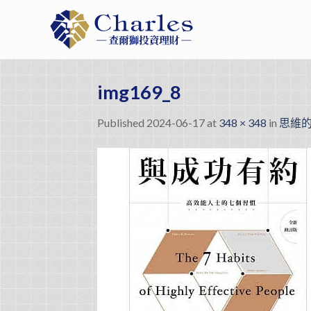
Skip
to
content
img169_8
Published
2024-06-17
at
348 × 348
in
思維