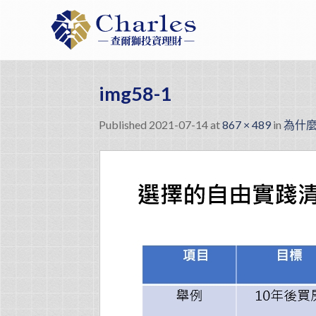
Skip
to
content
img58-1
Published
2021-07-14
at
867 × 489
in
為什