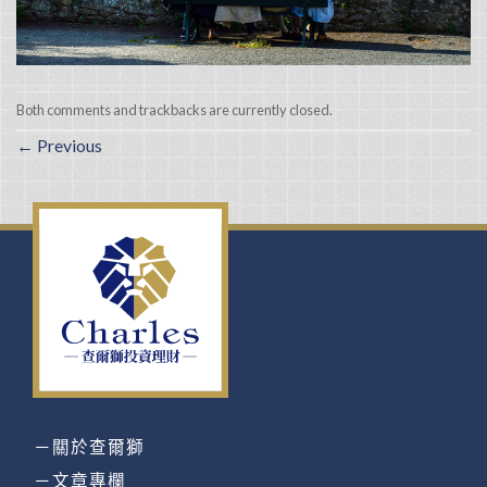
Both comments and trackbacks are currently closed.
←
Previous
－關於查爾獅
－文章專欄