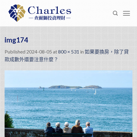
Skip
to
content
img174
Published
2024-08-05
at
800 × 531
in
如果要換房，除了貸
款成數外還要注意什麼？