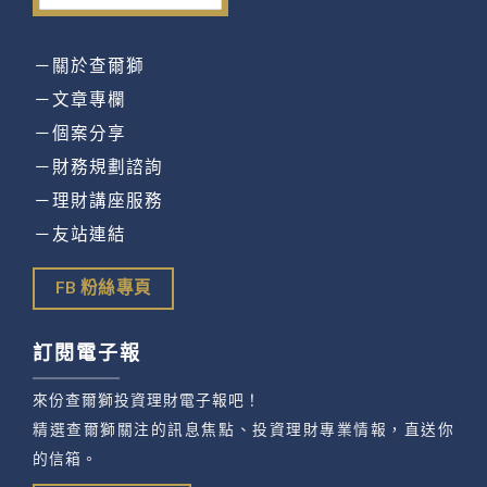
－關於查爾獅
－文章專欄
－個案分享
－財務規劃諮詢
－理財講座服務
－友站連結
FB 粉絲專頁
訂閱電子報
來份查爾獅投資理財電子報吧！
精選查爾獅關注的訊息焦點、投資理財專業情報，直送你
的信箱。