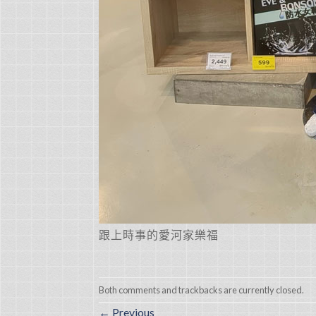
跟上時事的愛河家樂福
Both comments and trackbacks are currently closed.
←
Previous