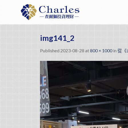
Skip
to
content
img141_2
Published
2023-08-28
at
800 × 1000
in
從《