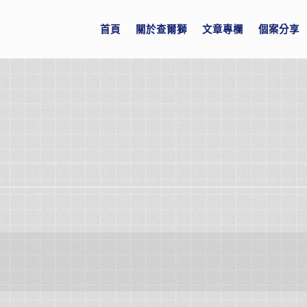
首頁
關於查爾獅
文章專欄
個案分享
。