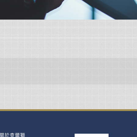
。
關於查爾獅