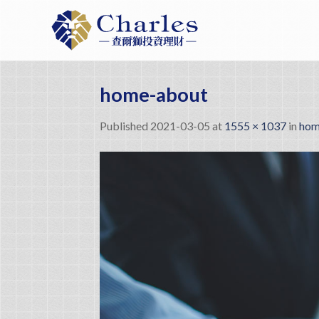
Skip
to
content
home-about
Published
2021-03-05
at
1555 × 1037
in
hom