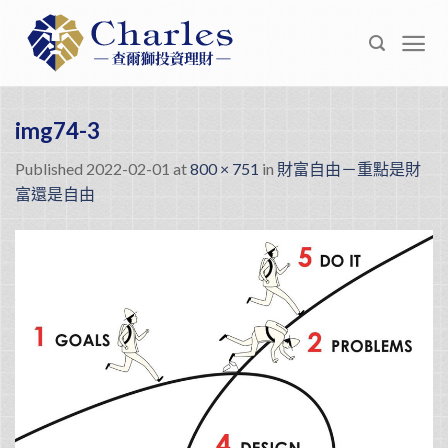
Skip
to
content
img74-3
Published
2022-02-01
at
800 × 751
in
財富自由－重點是財
富還是自由