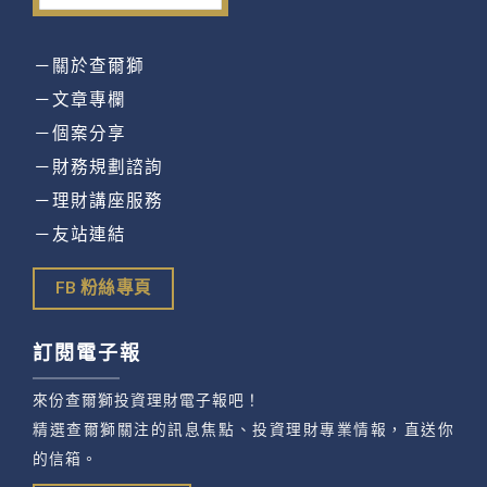
－關於查爾獅
－文章專欄
－個案分享
－財務規劃諮詢
－理財講座服務
－友站連結
FB 粉絲專頁
訂閱電子報
來份查爾獅投資理財電子報吧！
精選查爾獅關注的訊息焦點、投資理財專業情報，直送你
的信箱。