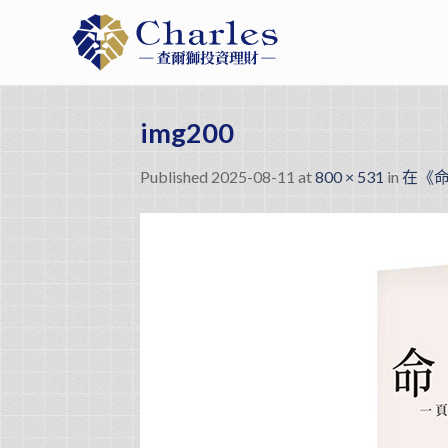
Skip
to
content
img200
Published
2025-08-11
at
800 × 531
in
在《