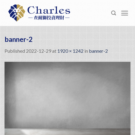
Skip
to
content
banner-2
Published
2022-12-29
at
1920 × 1242
in
banner-2