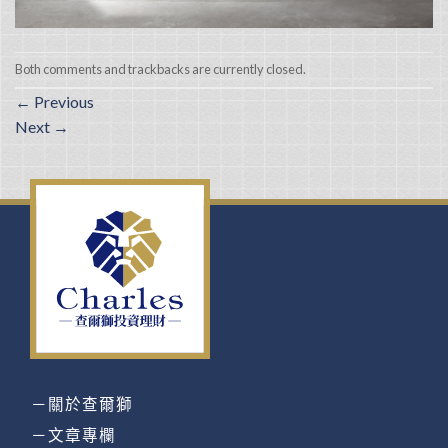
Both comments and trackbacks are currently closed.
←
Previous
Next
→
－關於查爾獅
－文章專欄