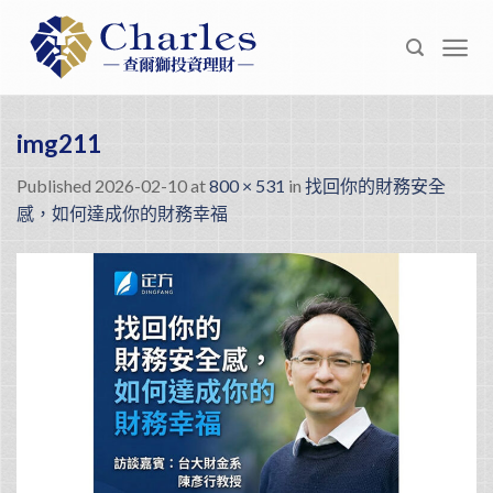
Skip
to
content
img211
Published
2026-02-10
at
800 × 531
in
找回你的財務安全
感，如何達成你的財務幸福